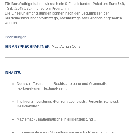
Für Berufstätige
haben wir auch ein 9-Einzelstunden-Paket um
Euro 648,-
-
(inkl. 20% USt.) in unserem Programm.
Die Einzelunterrichtsstunden können nach den Bedürfnissen der
KursteilnehmerInnen
vormittags, nachmittags oder abends
abgehalten
werden.
Bewertungen
IHR ANSPRECHPARTNER:
Mag. Adrian Ogris
INHALTE:
Deutsch - Testtraining: Rechtschreibung und Grammatik,
Textkorrekturen, Textanalysen ...
Intelligenz-, Leistungs-/Konzentrationstests, Persönlichkeitstest,
Reaktionstest ...
Mathematik / mathematische Intelligenzleistung ...
Eignungsinterview / Vorstellungsgespräch - Präsentation der