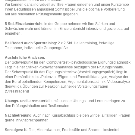
Wir können ganz individuell auf Ihre Fragen eingehen und unser Kurstempo
Ihren Bedürfnissen anpassen! Somit ist bei uns die optimale Vorbereitung
auf alle relevanten Prüfungsinhalte gegeben.
5 Std. Einzelunterricht
: In der Gruppe nehmen wir Ihre Stärken und
Schwächen wahr und können im Einzelunterricht intensiv und gezielt darauf
eingehen.
Bei Bedarf auch Sporttraining:
2 x 2 Std. Hallentraining, freiwillige
Teilnahme, individuelle Gruppengröße
Ausführliche Analysen:
Der Schwerpunkt für den Computertest - psychologische Eignungsdiagnostik
liegt in einer Stärken-/Schwächenanalyse bezüglich der Prüfungsinhalte.
Der Schwerpunkt für das Eignungsinterview (Vorstellungsgespräch) liegt in
einer Persönlichkeits-/Potenzial-/Eigen- und Fremdbildanalyse, Analyse der
den Beruf betreffenden Kompetenzen, Argumentationstechnik, Videoanalyse
(freiwillig), Übungen zur Reaktion auf heikle Vorstellungsfragen
(Stressfragen)!
Übungs- und Lernmaterial:
umfassende Übungs- und Lernunterlagen zu
den Prüfungsinhalten und Testformaten
Nachbetreuung:
Auch nach Kursabschluss bleiben wir bei allfälligen Fragen
gerne Ihr Ansprechpartner.
Sonstiges:
Kaffee, Mineralwasser, Fruchtsäfte und Snacks - kostenfrei