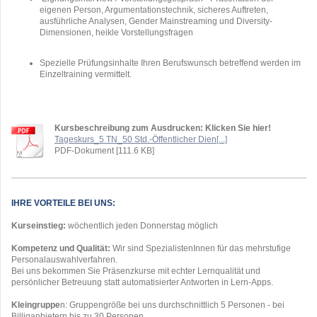
eigenen Person, Argumentationstechnik, sicheres Auftreten,
ausführliche Analysen, Gender Mainstreaming und Diversity-
Dimensionen, heikle Vorstellungsfragen
Spezielle Prüfungsinhalte Ihren Berufswunsch betreffend werden im
Einzeltraining vermittelt.
Kursbeschreibung zum Ausdrucken: Klicken Sie hier!
Tageskurs_5 TN_50 Std.-Öffentlicher Dien[...]
PDF-Dokument [111.6 KB]
IHRE VORTEILE BEI UNS:
Kurseinstieg:
wöchentlich jeden Donnerstag möglich
Kompetenz und Qualität:
Wir sind SpezialistenInnen für das mehrstufige
Personalauswahlverfahren.
Bei uns bekommen Sie Präsenzkurse mit echter Lernqualität und
persönlicher Betreuung statt automatisierter Antworten in Lern-Apps.
Kleingruppe
n: Gruppengröße bei uns durchschnittlich 5 Personen - bei
Billiganbietern bis zu 30 Personen.