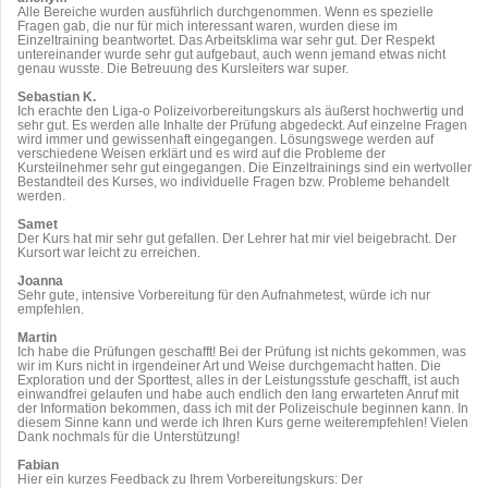
Alle Bereiche wurden ausführlich durchgenommen. Wenn es spezielle
Fragen gab, die nur für mich interessant waren, wurden diese im
Einzeltraining beantwortet. Das Arbeitsklima war sehr gut. Der Respekt
untereinander wurde sehr gut aufgebaut, auch wenn jemand etwas nicht
genau wusste. Die Betreuung des Kursleiters war super.
Sebastian K.
Ich erachte den Liga-o Polizeivorbereitungskurs als äußerst hochwertig und
sehr gut. Es werden alle Inhalte der Prüfung abgedeckt. Auf einzelne Fragen
wird immer und gewissenhaft eingegangen. Lösungswege werden auf
verschiedene Weisen erklärt und es wird auf die Probleme der
Kursteilnehmer sehr gut eingegangen. Die Einzeltrainings sind ein wertvoller
Bestandteil des Kurses, wo individuelle Fragen bzw. Probleme behandelt
werden.
Samet
Der Kurs hat mir sehr gut gefallen. Der Lehrer hat mir viel beigebracht. Der
Kursort war leicht zu erreichen.
Joanna
Sehr gute, intensive Vorbereitung für den Aufnahmetest, würde ich nur
empfehlen.
Martin
Ich habe die Prüfungen geschafft! Bei der Prüfung ist nichts gekommen, was
wir im Kurs nicht in irgendeiner Art und Weise durchgemacht hatten. Die
Exploration und der Sporttest, alles in der Leistungsstufe geschafft, ist auch
einwandfrei gelaufen und habe auch endlich den lang erwarteten Anruf mit
der Information bekommen, dass ich mit der Polizeischule beginnen kann. In
diesem Sinne kann und werde ich Ihren Kurs gerne weiterempfehlen! Vielen
Dank nochmals für die Unterstützung!
Fabian
Hier ein kurzes Feedback zu Ihrem Vorbereitungskurs: Der