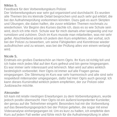
Niklas S.
Feedback für den Vorbereitungskurs Polizei
Der Vorbereitungskurs war sehr gut organisiert und durchdacht. Es wurden
alle Themen bis ins kleinste Detail besprochen und auch sehr gut erklärt, die
bei der Aufnahmeprüfung vorkommen könnten. Dazu gab es auch Skripten
und Übungen, die dabei halfen, die zuvor erklärten Themen nochmals zu
wiederholen. Vor Beginn des Kurses dachte ich, dass es so wie Schule sein
wird, doch ich irrte mich. Schule war für mich damals eher langweilig und nur
rumsitzen und zuhören. Doch im Kurs musste man mitarbeiten, was mir sehr
gefiel. Abschließend würde ich jedem den Kurs empfehlen, der vorhat, sich
bei der Polizei zu bewerben, um seine Fähigkeiten und Kenntnisse wieder
aufzufrischen und zu wissen, was bei der Prüfung alles von einem verlangt
wird.
Nicole S.
Erstmals ein großes Dankeschön an Herrn Ogris. Ihr Kurs ist richtig toll und
ich habe mich jedes Mal auf den Kurs gefreut und bin gerne hingegangen.
Es war immer sehr interessant und lehrreich. Man wird auf alles wirklich
bestmöglich vorbereitet. Herr Ogris ist immer auf alle Fragen genau
eingegangen. Die Stimmung im Kurs war sehr harmonisch und alle sind sehr
respektvoll miteinander umgegangen, dafür hat Herr Ogris auch gesorgt. Ich
kann dieses Kursinstitut wirklich jedem empfehlen, der zur Polizei oder
Justizwache möchte.
Alexander
Ich kam mit relativ niedrigen Erwartungen zu dem Vorbereitungskurs, wurde
jedoch positiv überrascht. Herr Ogris ist ein äußerst kompetenter Kursleiter,
der genau auf die Teilnehmer eingeht. Besonders hat mir die Vorbereitung
auf das Bewerbungsgespräch bei der Polizei gefallen, die sogar mit einer
Videoanalyse einhergegangen ist. Um es kurz zu halten, ich empfehle den
Kurs auf jeden Fall weiter und fühle mich für die Aufnahmeprüfung in allen