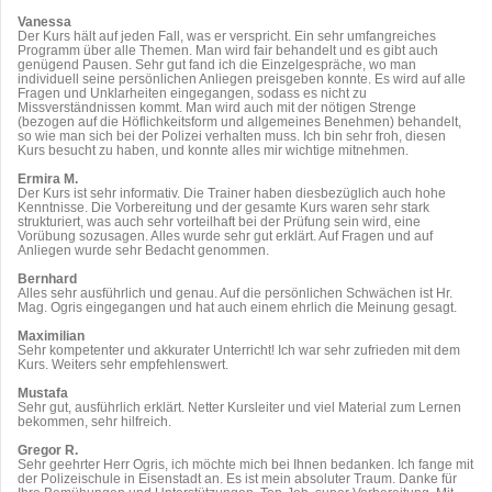
Vanessa
Der Kurs hält auf jeden Fall, was er verspricht. Ein sehr umfangreiches
Programm über alle Themen. Man wird fair behandelt und es gibt auch
genügend Pausen. Sehr gut fand ich die Einzelgespräche, wo man
individuell seine persönlichen Anliegen preisgeben konnte. Es wird auf alle
Fragen und Unklarheiten eingegangen, sodass es nicht zu
Missverständnissen kommt. Man wird auch mit der nötigen Strenge
(bezogen auf die Höflichkeitsform und allgemeines Benehmen) behandelt,
so wie man sich bei der Polizei verhalten muss. Ich bin sehr froh, diesen
Kurs besucht zu haben, und konnte alles mir wichtige mitnehmen.
Ermira M.
Der Kurs ist sehr informativ. Die Trainer haben diesbezüglich auch hohe
Kenntnisse. Die Vorbereitung und der gesamte Kurs waren sehr stark
strukturiert, was auch sehr vorteilhaft bei der Prüfung sein wird, eine
Vorübung sozusagen. Alles wurde sehr gut erklärt. Auf Fragen und auf
Anliegen wurde sehr Bedacht genommen.
Bernhard
Alles sehr ausführlich und genau. Auf die persönlichen Schwächen ist Hr.
Mag. Ogris eingegangen und hat auch einem ehrlich die Meinung gesagt.
Maximilian
Sehr kompetenter und akkurater Unterricht! Ich war sehr zufrieden mit dem
Kurs. Weiters sehr empfehlenswert.
Mustafa
Sehr gut, ausführlich erklärt. Netter Kursleiter und viel Material zum Lernen
bekommen, sehr hilfreich.
Gregor R.
Sehr geehrter Herr Ogris, ich möchte mich bei Ihnen bedanken. Ich fange mit
der Polizeischule in Eisenstadt an. Es ist mein absoluter Traum. Danke für