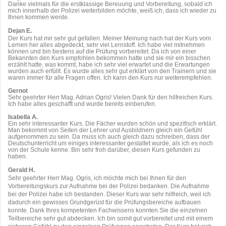
Danke vielmals für die erstklassige Bereuung und Vorbereitung, sobald ich
mich innerhalb der Polizei weiterbilden möchte, weiß ich, dass ich wieder zu
Ihnen kommen werde.
Dejan E.
Der Kurs hat mir sehr gut gefallen. Meiner Meinung nach hat der Kurs vom
Lernen her alles abgedeckt, sehr viel Lernstoff. Ich habe viel mitnehmen
können und bin bestens auf die Prüfung vorbereitet. Da ich von einer
Bekannten den Kurs empfohlen bekommen hatte und sie mir ein bisschen
erzählt hatte, was kommt, habe ich sehr viel erwartet und die Erwartungen
wurden auch erfüllt. Es wurde alles sehr gut erklärt von den Trainern und sie
waren immer für alle Fragen offen. Ich kann den Kurs nur weiterempfehlen.
Gernot
Sehr geehrter Herr Mag. Adrian Ogris! Vielen Dank für den hilfreichen Kurs.
Ich habe alles geschafft und wurde bereits einberufen.
Isabella A.
Ein sehr interessanter Kurs. Die Fächer wurden schön und spezifisch erklärt.
Man bekommt von Seiten der Lehrer und Ausbildnern gleich ein Gefühl
aufgenommen zu sein. Da muss ich auch gleich dazu schreiben, dass der
Deutschunterricht um einiges interessanter gestaltet wurde, als ich es noch
von der Schule kenne. Bin sehr froh darüber, diesen Kurs gefunden zu
haben.
Gerald H.
Sehr geehrter Herr Mag. Ogris, ich möchte mich bei Ihnen für den
Vorbereitungskurs zur Aufnahme bei der Polizei bedanken. Die Aufnahme
bei der Polizei habe ich bestanden. Dieser Kurs war sehr hilfreich, weil ich
dadurch ein gewisses Grundgerüst für die Prüfungsbereiche aufbauen
konnte. Dank Ihres kompetenten Fachwissens konnten Sie die einzelnen
Teilbereiche sehr gut abdecken. Ich bin somit gut vorbereitet und mit einem