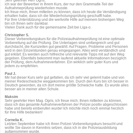
Sehr geehrter Herr Ogris,
ich war der Bewerber in Ihrem Kurs, der nur den Grammatik-Teil der
Aufnahmeprüfung wiederholen musste.
Ich freue mich, Ihnen mitteilen zu können, dass ich heute die Verständigung
erhalten habe, dass ich die Wiederholungsprüfung geschafft habe.
Für Ihre Unterstützung und die wertvolle Hilfe auf meinem bisherigen Weg
bin ich Ihnen sehr dankbar.
Vielen Dank auch für die gemeinsame Zeit bei Liga-o.
Christopher S.
Dieser Vorbereitungskurs für die Polizeiaufnahmeprüfung ist eine optimale
Vorbereitung auf die Prüfung. Die Unterlagen sind umfangreich und gut
durchdacht, die Kurszeiten gut gewählt. Auf Fragen, Probleme und Personen
wird in den Einzelstunden genau eingegangen. Alles wird verständlich und
gut erklärt. Es werden auch hilfreiche und relevante Tipps mit auf den Weg
gegeben. Ebenfalls bekommt man laufend aktuelle Informationen bezüglich
der Prüfung, dem Aufnahmeverfahren. Ein wirklich sehr guter Kurs und
jedem zu empfehlen.
Paul J.
Mir hat dieser Kurs sehr gut gefallen, da ich sehr viel gelernt habe und von
meiner Redeschwäche weggekommen bin. Durch den Kurs bin ich besser in
Deutsch geworden, da ich dort meine größte Schwäche hatte. Es wurde alles
besser als in meiner alten Schule.
Maksim
Sehr geehrter Herr Mag. Ogris, ich freue mich, Ihnen mitteilen zu können,
dass ich das gesamte Aufnahmeverfahren der Polizei positiv abgeschlossen
habe und bereits einberufen wurde! Ich möchte mich noch einmal herzlich
für Ihre Hilfe bedanken!
Cornelia K.
Letzten September habe ich Ihren Polizei-Vorbereitungskurs besucht und
wollte Sie davon in Kenntnis setzen, dass ich in die Polizeiausbildung
aufgenommen wurde.