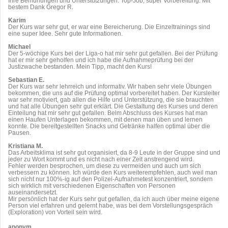
Ihre Bemühungen und Unterstützungen. Top-Job, super Vorbereitung. Mit
bestem Dank Gregor R.
Karim
Der Kurs war sehr gut, er war eine Bereicherung. Die Einzeltrainings sind
eine super Idee. Sehr gute Informationen.
Michael
Der 5-wöchige Kurs bei der Liga-o hat mir sehr gut gefallen. Bei der Prüfung
hat er mir sehr geholfen und ich habe die Aufnahmeprüfung bei der
Justizwache bestanden. Mein Tipp, macht den Kurs!
Sebastian E.
Der Kurs war sehr lehrreich und informativ. Wir haben sehr viele Übungen
bekommen, die uns auf die Prüfung optimal vorbereitet haben. Der Kursleiter
war sehr motiviert, gab allen die Hilfe und Unterstützung, die sie brauchten
und hat alle Übungen sehr gut erklärt. Die Gestaltung des Kurses und deren
Einteilung hat mir sehr gut gefallen. Beim Abschluss des Kurses hat man
einen Haufen Unterlagen bekommen, mit denen man üben und lernen
konnte. Die bereitgestellten Snacks und Getränke halfen optimal über die
Pausen.
Kristiana M.
Das Arbeitsklima ist sehr gut organisiert, da 8-9 Leute in der Gruppe sind und
jeder zu Wort kommt und es nicht nach einer Zeit anstrengend wird.
Fehler werden besprochen, um diese zu vermeiden und auch um sich
verbessern zu können. Ich würde den Kurs weiterempfehlen, auch weil man
sich nicht nur 100%-ig auf den Polizei-Aufnahmetest konzentriert, sondern
sich wirklich mit verschiedenen Eigenschaften von Personen
auseinandersetzt.
Mir persönlich hat der Kurs sehr gut gefallen, da ich auch über meine eigene
Person viel erfahren und gelernt habe, was bei dem Vorstellungsgespräch
(Exploration) von Vorteil sein wird.
anonym