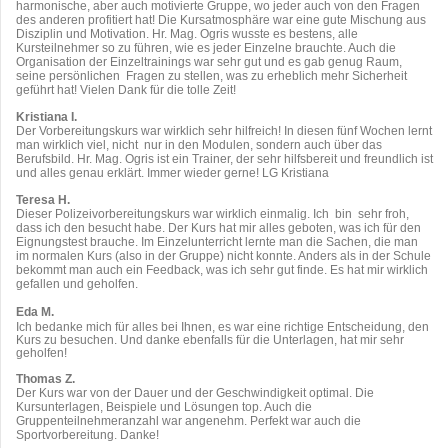
harmonische, aber auch motivierte Gruppe, wo jeder auch von den Fragen
des anderen profitiert hat! Die Kursatmosphäre war eine gute Mischung aus
Disziplin und Motivation. Hr. Mag. Ogris wusste es bestens, alle
Kursteilnehmer so zu führen, wie es jeder Einzelne brauchte. Auch die
Organisation der Einzeltrainings war sehr gut und es gab genug Raum,
seine persönlichen Fragen zu stellen, was zu erheblich mehr Sicherheit
geführt hat! Vielen Dank für die tolle Zeit!
Kristiana I.
Der Vorbereitungskurs war wirklich sehr hilfreich! In diesen fünf Wochen lernt
man wirklich viel, nicht nur in den Modulen, sondern auch über das
Berufsbild. Hr. Mag. Ogris ist ein Trainer, der sehr hilfsbereit und freundlich ist
und alles genau erklärt. Immer wieder gerne! LG Kristiana
Teresa H.
Dieser Polizeivorbereitungskurs war wirklich einmalig. Ich bin sehr froh,
dass ich den besucht habe. Der Kurs hat mir alles geboten, was ich für den
Eignungstest brauche. Im Einzelunterricht lernte man die Sachen, die man
im normalen Kurs (also in der Gruppe) nicht konnte. Anders als in der Schule
bekommt man auch ein Feedback, was ich sehr gut finde. Es hat mir wirklich
gefallen und geholfen.
Eda M.
Ich bedanke mich für alles bei Ihnen, es war eine richtige Entscheidung, den
Kurs zu besuchen. Und danke ebenfalls für die Unterlagen, hat mir sehr
geholfen!
Thomas Z.
Der Kurs war von der Dauer und der Geschwindigkeit optimal. Die
Kursunterlagen, Beispiele und Lösungen top. Auch die
Gruppenteilnehmeranzahl war angenehm. Perfekt war auch die
Sportvorbereitung. Danke!