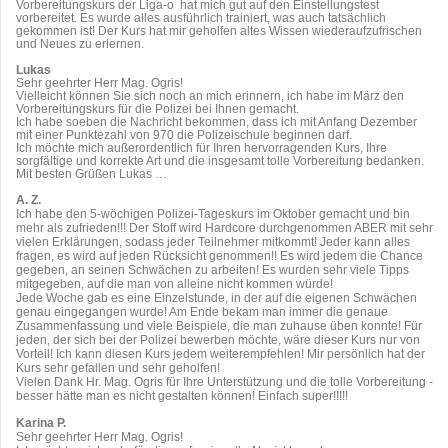
Vorbereitungskurs der Liga-o hat mich gut auf den Einstellungstest
vorbereitet. Es wurde alles ausführlich trainiert, was auch tatsächlich
gekommen ist! Der Kurs hat mir geholfen altes Wissen wiederaufzufrischen
und Neues zu erlernen.
Lukas
Sehr geehrter Herr Mag. Ogris!
Vielleicht können Sie sich noch an mich erinnern, ich habe im März den
Vorbereitungskurs für die Polizei bei Ihnen gemacht.
Ich habe soeben die Nachricht bekommen, dass ich mit Anfang Dezember
mit einer Punktezahl von 970 die Polizeischule beginnen darf.
Ich möchte mich außerordentlich für Ihren hervorragenden Kurs, Ihre
sorgfältige und korrekte Art und die insgesamt tolle Vorbereitung bedanken.
Mit besten Grüßen Lukas …
A. Z.
Ich habe den 5-wöchigen Polizei-Tageskurs im Oktober gemacht und bin
mehr als zufrieden!!! Der Stoff wird Hardcore durchgenommen ABER mit sehr
vielen Erklärungen, sodass jeder Teilnehmer mitkommt! Jeder kann alles
fragen, es wird auf jeden Rücksicht genommen!! Es wird jedem die Chance
gegeben, an seinen Schwächen zu arbeiten! Es wurden sehr viele Tipps
mitgegeben, auf die man von alleine nicht kommen würde!
Jede Woche gab es eine Einzelstunde, in der auf die eigenen Schwächen
genau eingegangen wurde! Am Ende bekam man immer die genaue
Zusammenfassung und viele Beispiele, die man zuhause üben konnte! Für
jeden, der sich bei der Polizei bewerben möchte, wäre dieser Kurs nur von
Vorteil! Ich kann diesen Kurs jedem weiterempfehlen! Mir persönlich hat der
Kurs sehr gefallen und sehr geholfen!
Vielen Dank Hr. Mag. Ogris für Ihre Unterstützung und die tolle Vorbereitung -
besser hätte man es nicht gestalten können! Einfach super!!!!!
Karina P.
Sehr geehrter Herr Mag. Ogris!