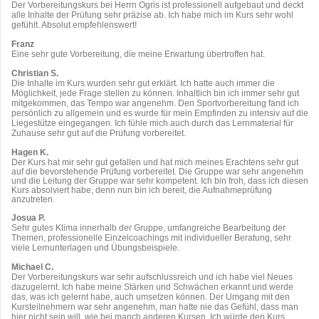
Der Vorbereitungskurs bei Herrn Ogris ist professionell aufgebaut und deckt
alle Inhalte der Prüfung sehr präzise ab. Ich habe mich im Kurs sehr wohl
gefühlt. Absolut empfehlenswert!
Franz
Eine sehr gute Vorbereitung, die meine Erwartung übertroffen hat.
Christian S.
Die Inhalte im Kurs wurden sehr gut erklärt. Ich hatte auch immer die
Möglichkeit, jede Frage stellen zu können. Inhaltlich bin ich immer sehr gut
mitgekommen, das Tempo war angenehm. Den Sportvorbereitung fand ich
persönlich zu allgemein und es wurde für mein Empfinden zu intensiv auf die
Liegestütze eingegangen. Ich fühle mich auch durch das Lernmaterial für
Zuhause sehr gut auf die Prüfung vorbereitet.
Hagen K.
Der Kurs hat mir sehr gut gefallen und hat mich meines Erachtens sehr gut
auf die bevorstehende Prüfung vorbereitet. Die Gruppe war sehr angenehm
und die Leitung der Gruppe war sehr kompetent. Ich bin froh, dass ich diesen
Kurs absolviert habe, denn nun bin ich bereit, die Aufnahmeprüfung
anzutreten.
Josua P.
Sehr gutes Klima innerhalb der Gruppe, umfangreiche Bearbeitung der
Themen, professionelle Einzelcoachings mit individueller Beratung, sehr
viele Lernunterlagen und Übungsbeispiele.
Michael C.
Der Vorbereitungskurs war sehr aufschlussreich und ich habe viel Neues
dazugelernt. Ich habe meine Stärken und Schwächen erkannt und werde
das, was ich gelernt habe, auch umsetzen können. Der Umgang mit den
Kursteilnehmern war sehr angenehm, man hatte nie das Gefühl, dass man
hier nicht sein will, wie bei manch anderen Kursen. Ich würde den Kurs