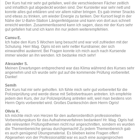
Der Kurs hat mir sehr gut gefallen, weil die verschiedenen Fächer zeitlich
und inhaltlich gut abgedeckt worden sind. Der Kursleiter war sehr nett und
konnte alles gut erklären und vor allem näher bringen. Es gab immer Snacks
und etwas zu trinken, um wieder Energie zu tanken. Der Kursort liegt in der
Nähe der U-Bahn-Station Längenfeldgasse und kann von dort aus schnell
erreicht werden. Zusammenfassend kann ich sagen, dass mir der Kurs sehr
gut gefallen hat und ich kann ihn nur jedem weiterempfehlen.
Cansu E.
Ich habe den Kurs 5 Wochen lang besucht und war voll zufrieden mit der
Schulung. Herr Mag. Ogris ist ein sehr netter Kurstrainer, der sich
einwandfrei auskennt. Bei Fragen konnte ich mich auch nach Kursende
immer wieder an ihn wenden. Ich bedanke mich sehr!
Alexander S.
Meinen Erwartungen entsprechend war das Klima während des Kurses sehr
angenehm und ich wurde sehr gut auf die kommende Prüfung vorbereitet.
Danke!
Semih
Der Kurs hat mir sehr geholfen. Ich fühle mich sehr gut vorbereitet für die
Polizeiprüfung und werde diese mit Selbstvertrauen antreten. Ich empfehle
jedem den Kurs, der zur Polizeiprüfung antreten will, weil man bestens von
Herrn Ogris vorbereitet wird. Großes Dankeschön dem Herrn Ogris!
Olivia K.
Ich möchte mich von Herzen für den außerordentlich professionellen
Vorbereitungskurs für das Aufnahmeverfahren bedanken! Hr. Mag. Ogris hat
alle relevanten Prüfungsthemen nicht nur angeschnitten, sondern es wurden
die Themenbereiche genau durchgemacht! Zu jedem Themenbereich gab
es auch genügend Übungsmaterial. Es blieben keine Fragen offen!
Abgesehen von der Professionalität war es auch eine ausgesprochen