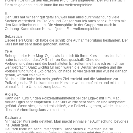
sicheren Gefühl zu den einzelnen Prüfungen angetreten. Der Kurs hat sich
für mich gelohnt und ich kann ihn nur weiterempfehlen.
H.
Der Kurs hat mir sehr gut gefallen, weil man alles durchmacht und viele
Sachen wiederholt. Im Großen und Ganzen war ich auch sehr zufrieden mit
den KursteilnehmerInnen. Die Atmosphäre in der Gruppe war auch in
Ordnung. Kann diesen Kurs auf jeden Fall weiterempfehlen.
Sebastian
Lieber Herr Ogris! Ich habe die schriftliche Aufnahmeprüfung bestanden. Der
Kurs hat mir sehr dabei geholfen, danke.
THM.
Sehr geehrter Herr Mag. Ogris, als ich mich für Ihren Kurs interessiert habe,
habe ich es über das AMS in Ihren Kurs geschafft. Ohne den
Vorbereitungskurs und die beinhalteten Einzeltermine hätte ich es nicht so
weit gebracht. Ganz wichtig für mich waren die Deutscheinheiten und die
Vorbereitung für die Exploration. Ich habe so viel gelernt und wusste danach
genau, worauf es ankam.
Mit Ihrer Hilfe habe ich mein großes Ziel erreicht und die Aufnahme zur
Polizei geschafft! Ich kann diesen Kurs nur weiterempfehlen und mich noch
einmal für Ihre Unterstützung bedanken.
Alois K.
Kann den Kurs für den Polizeiaufnahmetest bei der Liga-o mit Hrn. Mag.
Adrian Ogris sehr empfehlen. Der Kurs wurde sehr sachlich und kompetent
geführt. Wenn sich jemand entschließt, zur Polizei zu gehen, würde ich raten,
diesen Vorbereitungskurs zu machen.
Katharina
Mir hat der Kurs sehr gefallen. Man macht einmal eine Auffrischung, bevor es
ins Detail geht.
Deutsch finde ich sehr umfangreich. Habe vieles zum ersten Mal so
verständlich erklärt gehört. Beim Intelligenztraining wird das Gehirn sehr