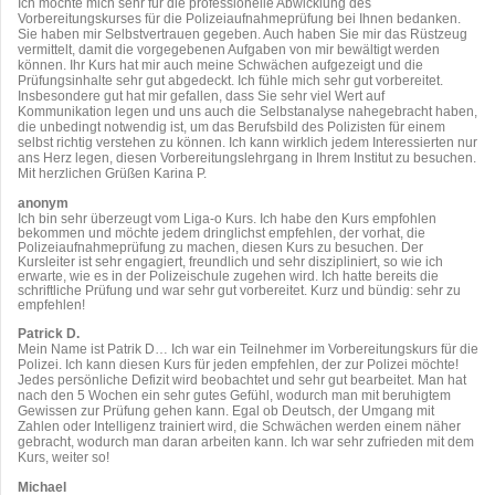
Ich möchte mich sehr für die professionelle Abwicklung des
Vorbereitungskurses für die Polizeiaufnahmeprüfung bei Ihnen bedanken.
Sie haben mir Selbstvertrauen gegeben. Auch haben Sie mir das Rüstzeug
vermittelt, damit die vorgegebenen Aufgaben von mir bewältigt werden
können. Ihr Kurs hat mir auch meine Schwächen aufgezeigt und die
Prüfungsinhalte sehr gut abgedeckt. Ich fühle mich sehr gut vorbereitet.
Insbesondere gut hat mir gefallen, dass Sie sehr viel Wert auf
Kommunikation legen und uns auch die Selbstanalyse nahegebracht haben,
die unbedingt notwendig ist, um das Berufsbild des Polizisten für einem
selbst richtig verstehen zu können. Ich kann wirklich jedem Interessierten nur
ans Herz legen, diesen Vorbereitungslehrgang in Ihrem Institut zu besuchen.
Mit herzlichen Grüßen Karina P.
anonym
Ich bin sehr überzeugt vom Liga-o Kurs. Ich habe den Kurs empfohlen
bekommen und möchte jedem dringlichst empfehlen, der vorhat, die
Polizeiaufnahmeprüfung zu machen, diesen Kurs zu besuchen. Der
Kursleiter ist sehr engagiert, freundlich und sehr diszipliniert, so wie ich
erwarte, wie es in der Polizeischule zugehen wird. Ich hatte bereits die
schriftliche Prüfung und war sehr gut vorbereitet. Kurz und bündig: sehr zu
empfehlen!
Patrick D.
Mein Name ist Patrik D… Ich war ein Teilnehmer im Vorbereitungskurs für die
Polizei. Ich kann diesen Kurs für jeden empfehlen, der zur Polizei möchte!
Jedes persönliche Defizit wird beobachtet und sehr gut bearbeitet. Man hat
nach den 5 Wochen ein sehr gutes Gefühl, wodurch man mit beruhigtem
Gewissen zur Prüfung gehen kann. Egal ob Deutsch, der Umgang mit
Zahlen oder Intelligenz trainiert wird, die Schwächen werden einem näher
gebracht, wodurch man daran arbeiten kann. Ich war sehr zufrieden mit dem
Kurs, weiter so!
Michael