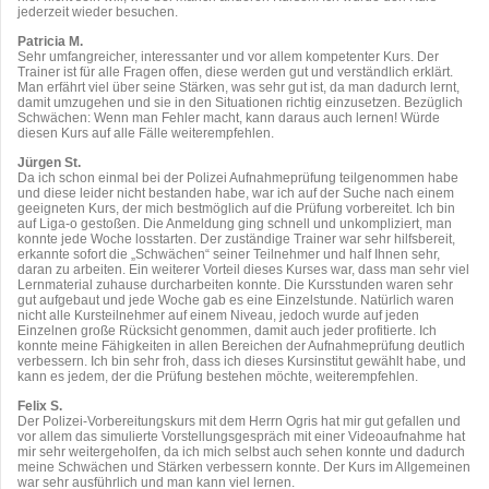
jederzeit wieder besuchen.
Patricia M.
Sehr umfangreicher, interessanter und vor allem kompetenter Kurs. Der
Trainer ist für alle Fragen offen, diese werden gut und verständlich erklärt.
Man erfährt viel über seine Stärken, was sehr gut ist, da man dadurch lernt,
damit umzugehen und sie in den Situationen richtig einzusetzen. Bezüglich
Schwächen: Wenn man Fehler macht, kann daraus auch lernen! Würde
diesen Kurs auf alle Fälle weiterempfehlen.
Jürgen St.
Da ich schon einmal bei der Polizei Aufnahmeprüfung teilgenommen habe
und diese leider nicht bestanden habe, war ich auf der Suche nach einem
geeigneten Kurs, der mich bestmöglich auf die Prüfung vorbereitet. Ich bin
auf Liga-o gestoßen. Die Anmeldung ging schnell und unkompliziert, man
konnte jede Woche losstarten. Der zuständige Trainer war sehr hilfsbereit,
erkannte sofort die „Schwächen“ seiner Teilnehmer und half Ihnen sehr,
daran zu arbeiten. Ein weiterer Vorteil dieses Kurses war, dass man sehr viel
Lernmaterial zuhause durcharbeiten konnte. Die Kursstunden waren sehr
gut aufgebaut und jede Woche gab es eine Einzelstunde. Natürlich waren
nicht alle Kursteilnehmer auf einem Niveau, jedoch wurde auf jeden
Einzelnen große Rücksicht genommen, damit auch jeder profitierte. Ich
konnte meine Fähigkeiten in allen Bereichen der Aufnahmeprüfung deutlich
verbessern. Ich bin sehr froh, dass ich dieses Kursinstitut gewählt habe, und
kann es jedem, der die Prüfung bestehen möchte, weiterempfehlen.
Felix S.
Der Polizei-Vorbereitungskurs mit dem Herrn Ogris hat mir gut gefallen und
vor allem das simulierte Vorstellungsgespräch mit einer Videoaufnahme hat
mir sehr weitergeholfen, da ich mich selbst auch sehen konnte und dadurch
meine Schwächen und Stärken verbessern konnte. Der Kurs im Allgemeinen
war sehr ausführlich und man kann viel lernen.