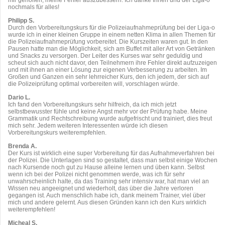
nochmals für alles!
Philipp S.
Durch den Vorbereitungskurs für die Polizeiaufnahmeprüfung bei der Liga-o
wurde ich in einer kleinen Gruppe in einem netten Klima in allen Themen für
die Polizeiaufnahmeprüfung vorbereitet. Die Kurszeiten waren gut. In den
Pausen hatte man die Möglichkeit, sich am Buffet mit aller Art von Getränken
und Snacks zu versorgen. Der Leiter des Kurses war sehr geduldig und
scheut sich auch nicht davor, den Teilnehmern ihre Fehler direkt aufzuzeigen
und mit ihnen an einer Lösung zur eigenen Verbesserung zu arbeiten. Im
Großen und Ganzen ein sehr lehrreicher Kurs, den ich jedem, der sich auf
die Polizeiprüfung optimal vorbereiten will, vorschlagen würde.
Dario L.
Ich fand den Vorbereitungskurs sehr hilfreich, da ich mich jetzt
selbstbewusster fühle und keine Angst mehr vor der Prüfung habe. Meine
Grammatik und Rechtschreibung wurde aufgefrischt und trainiert, dies freut
mich sehr. Jedem weiteren Interessenten würde ich diesen
Vorbereitungskurs weiterempfehlen.
Brenda A.
Der Kurs ist wirklich eine super Vorbereitung für das Aufnahmeverfahren bei
der Polizei. Die Unterlagen sind so gestaltet, dass man selbst einige Wochen
nach Kursende noch gut zu Hause alleine lernen und üben kann. Selbst
wenn ich bei der Polizei nicht genommen werde, was ich für sehr
unwahrscheinlich halte, da das Training sehr intensiv war, hat man viel an
Wissen neu angeeignet und wiederholt, das über die Jahre verloren
gegangen ist. Auch menschlich habe ich, dank meinem Trainer, viel über
mich und andere gelernt. Aus diesen Gründen kann ich den Kurs wirklich
weiterempfehlen!
Micheal S.