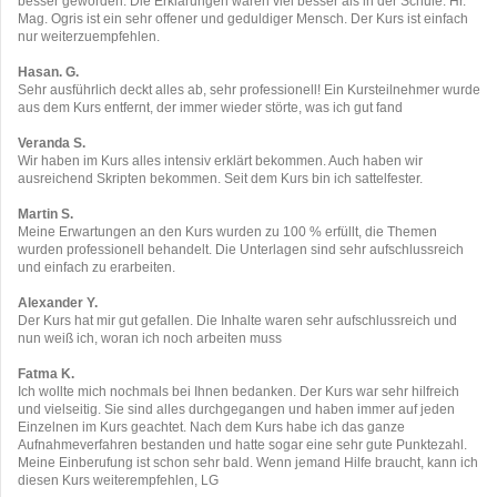
besser geworden. Die Erklärungen waren viel besser als in der Schule. Hr.
Mag. Ogris ist ein sehr offener und geduldiger Mensch. Der Kurs ist einfach
nur weiterzuempfehlen.
Hasan. G.
Sehr ausführlich deckt alles ab, sehr professionell! Ein Kursteilnehmer wurde
aus dem Kurs entfernt, der immer wieder störte, was ich gut fand
Veranda S.
Wir haben im Kurs alles intensiv erklärt bekommen. Auch haben wir
ausreichend Skripten bekommen. Seit dem Kurs bin ich sattelfester.
Martin S.
Meine Erwartungen an den Kurs wurden zu 100 % erfüllt, die Themen
wurden professionell behandelt. Die Unterlagen sind sehr aufschlussreich
und einfach zu erarbeiten.
Alexander Y.
Der Kurs hat mir gut gefallen. Die Inhalte waren sehr aufschlussreich und
nun weiß ich, woran ich noch arbeiten muss
Fatma K.
Ich wollte mich nochmals bei Ihnen bedanken. Der Kurs war sehr hilfreich
und vielseitig. Sie sind alles durchgegangen und haben immer auf jeden
Einzelnen im Kurs geachtet. Nach dem Kurs habe ich das ganze
Aufnahmeverfahren bestanden und hatte sogar eine sehr gute Punktezahl.
Meine Einberufung ist schon sehr bald. Wenn jemand Hilfe braucht, kann ich
diesen Kurs weiterempfehlen, LG