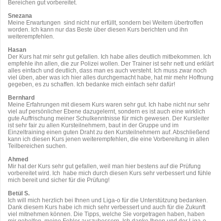
Bereichen gut vorbereitet.
Snezana
Meine Erwartungen sind nicht nur erfüllt, sondern bei Weitem übertroffen
worden. Ich kann nur das Beste über diesen Kurs berichten und ihn
weiterempfehlen.
Hasan
Der Kurs hat mir sehr gut gefallen. Ich habe alles deutlich mitbekommen. Ich
empfehle ihn allen, die zur Polizei wollen. Der Trainer ist sehr nett und erklärt
alles einfach und deutlich, dass man es auch versteht. Ich muss zwar noch
viel üben, aber was ich hier alles durchgemacht habe, hat mir mehr Hoffnung
gegeben, es zu schaffen. Ich bedanke mich einfach sehr dafür!
Bernhard
Meine Erfahrungen mit diesem Kurs waren sehr gut. Ich habe nicht nur sehr
viel auf persönlicher Ebene dazugelernt, sondern es ist auch eine wirklich
gute Auffrischung meiner Schulkenntnisse für mich gewesen. Der Kursleiter
ist sehr fair zu allen Kursteilnehmern, baut in der Gruppe und im
Einzeltraining einen guten Draht zu den Kursteilnehmern auf. Abschließend
kann ich diesen Kurs jenen weiterempfehlen, die eine Vorbereitung in allen
Teilbereichen suchen.
Ahmed
Mir hat der Kurs sehr gut gefallen, weil man hier bestens auf die Prüfung
vorbereitet wird. Ich habe mich durch diesen Kurs sehr verbessert und fühle
mich bereit und sicher für die Prüfung!
Betül S.
Ich will mich herzlich bei Ihnen und Liga-o für die Unterstützung bedanken.
Dank diesem Kurs habe ich mich sehr verbessert und auch für die Zukunft
viel mitnehmen können. Die Tipps, welche Sie vorgetragen haben, haben
mir geholfen, meine Fehler auszubessern. Ich danke Ihnen und der Liga-o