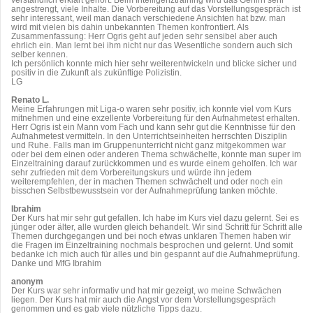
angestrengt, viele Inhalte. Die Vorbereitung auf das Vorstellungsgespräch ist
sehr interessant, weil man danach verschiedene Ansichten hat bzw. man
wird mit vielen bis dahin unbekannten Themen konfrontiert. Als
Zusammenfassung: Herr Ogris geht auf jeden sehr sensibel aber auch
ehrlich ein. Man lernt bei ihm nicht nur das Wesentliche sondern auch sich
selber kennen.
Ich persönlich konnte mich hier sehr weiterentwickeln und blicke sicher und
positiv in die Zukunft als zukünftige Polizistin.
LG
Renato L.
Meine Erfahrungen mit Liga-o waren sehr positiv, ich konnte viel vom Kurs
mitnehmen und eine exzellente Vorbereitung für den Aufnahmetest erhalten.
Herr Ogris ist ein Mann vom Fach und kann sehr gut die Kenntnisse für den
Aufnahmetest vermitteln. In den Unterrichtseinheiten herrschten Disziplin
und Ruhe. Falls man im Gruppenunterricht nicht ganz mitgekommen war
oder bei dem einen oder anderen Thema schwächelte, konnte man super im
Einzeltraining darauf zurückkommen und es wurde einem geholfen. Ich war
sehr zufrieden mit dem Vorbereitungskurs und würde ihn jedem
weiterempfehlen, der in machen Themen schwächelt und oder noch ein
bisschen Selbstbewusstsein vor der Aufnahmeprüfung tanken möchte.
Ibrahim
Der Kurs hat mir sehr gut gefallen. Ich habe im Kurs viel dazu gelernt. Sei es
jünger oder älter, alle wurden gleich behandelt. Wir sind Schritt für Schritt alle
Themen durchgegangen und bei noch etwas unklaren Themen haben wir
die Fragen im Einzeltraining nochmals besprochen und gelernt. Und somit
bedanke ich mich auch für alles und bin gespannt auf die Aufnahmeprüfung.
Danke und MfG Ibrahim
anonym
Der Kurs war sehr informativ und hat mir gezeigt, wo meine Schwächen
liegen. Der Kurs hat mir auch die Angst vor dem Vorstellungsgespräch
genommen und es gab viele nützliche Tipps dazu.