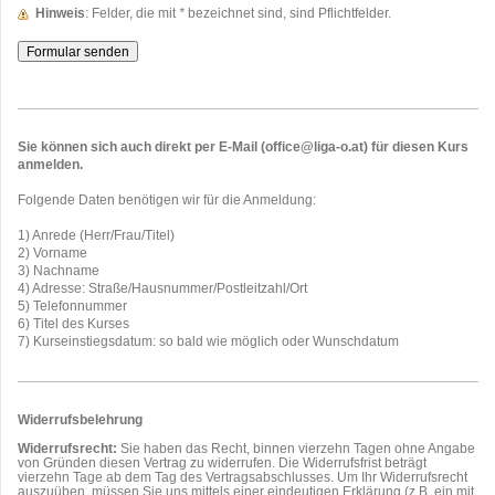
Hinweis
: Felder, die mit
*
bezeichnet sind, sind Pflichtfelder.
Sie können sich auch direkt per E-Mail (office@liga-o.at) für diesen Kurs
anmelden.
Folgende Daten benötigen wir für die Anmeldung:
1) Anrede (Herr/Frau/Titel)
2) Vorname
3) Nachname
4) Adresse: Straße/Hausnummer/Postleitzahl/Ort
5) Telefonnummer
6) Titel des Kurses
7) Kurseinstiegsdatum: so bald wie möglich oder Wunschdatum
Widerrufsbelehrung
Widerrufsrecht:
Sie haben das Recht, binnen vierzehn Tagen ohne Angabe
von Gründen diesen Vertrag zu widerrufen. Die Widerrufsfrist beträgt
vierzehn Tage ab dem Tag des Vertragsabschlusses. Um Ihr Widerrufsrecht
auszuüben, müssen Sie uns mittels einer eindeutigen Erklärung (z.B. ein mit