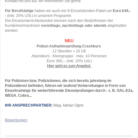
Kontakt mit uns auf, wir informieren Sie gerne.
Für Berufstätige
haben wir auch ein 9-Einzelstunden-Paket um
Euro 648,-
-
(inkl. 20% USt.) in unserem Programm.
Die Einzelunterrichtsstunden können nach den Bedürfnissen der
KursteilnehmerInnen
vormittags, nachmittags oder abends
abgehalten
werden.
NEU
Polizei-Aufnahmeprüfung-Crashkurs
12 Stunden = 16 UE
Abendkurs - Kleingruppe - max. 10 Personen
Euro 360,-- (inkl. 20% Ust.)
Hier geht es zum Angebot.
Für Polizisten bzw. Polizistinnen, die sich bereits jahrelang im
Polizeidienst befinden, führen wir laufend Vorbereitungen in Form von
Einzeltrainings für weiterführende Dienstprüfungen durch -
z. B. GAL-E2a,
WEGA. Cobra...
IHR ANSPRECHPARTNER:
Mag. Adrian Ogris
Bewertungen