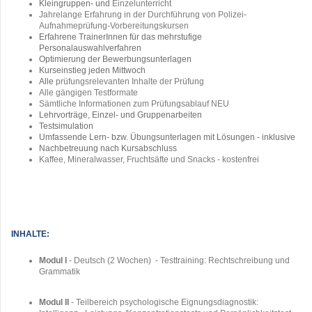
Kleingruppen- und
Einzelunterricht
Jahrelange Erfahrung in der Durchführung von Polizei-
Aufnahmeprüfung-Vorbereitungskursen
Erfahrene TrainerInnen für das
mehrstufige
Personalauswahlverfahren
Optimierung der Bewerbungsunterlagen
Kurseinstieg jeden Mittwoch
Alle
prüfungsrelevanten Inhalte der Prüfung
Alle gängigen Testformate
Sämtliche Informationen zum Prüfungsablauf NEU
Lehrvorträge, Einzel- und Gruppenarbeiten
Testsimulation
Umfassende Lern- bzw. Übungsunterlagen mit
Lösungen - inklusive
Nachbetreuung nach Kursabschluss
Kaffee, Mineralwasser, Fruchtsäfte und Snacks - kostenfrei
INHALTE:
Modul I
- Deutsch (2 Wochen) - Testtraining: Rechtschreibung und
Grammatik
Modul II
- Teilbereich psychologische Eignungsdiagnostik: