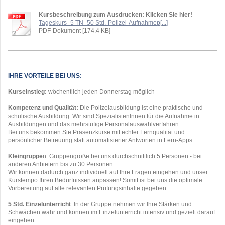
Kursbeschreibung zum Ausdrucken: Klicken Sie hier!
Tageskurs_5 TN_50 Std.-Polizei-Aufnahmep[...]
PDF-Dokument [174.4 KB]
IHRE VORTEILE BEI UNS:
Kurseinstieg:
wöchentlich jeden Donnerstag möglich
Kompetenz und Qualität:
Die Polizeiausbildung ist eine praktische und
schulische Ausbildung. Wir sind SpezialistenInnen für die Aufnahme in
Ausbildungen und das mehrstufige Personalauswahlverfahren.
Bei uns bekommen Sie Präsenzkurse mit echter Lernqualität und
persönlicher Betreuung statt automatisierter Antworten in Lern-Apps.
Kleingruppe
n: Gruppengröße bei uns durchschnittlich 5 Personen - bei
anderen Anbietern bis zu 30 Personen.
Wir können dadurch ganz individuell auf Ihre Fragen eingehen und unser
Kurstempo Ihren Bedürfnissen anpassen! Somit ist bei uns die optimale
Vorbereitung auf alle relevanten Prüfungsinhalte gegeben.
5 Std. Einzelunterricht
: In der Gruppe nehmen wir Ihre Stärken und
Schwächen wahr und können im Einzelunterricht intensiv und gezielt darauf
eingehen.