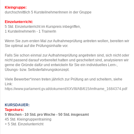
Kleingruppe:
durchschnittlich 5 KursteilnehmerInnen in der Gruppe
Einzelunterricht:
5 Std. Einzelunterricht im Kurspreis inbegriffen,
1 KursteilnehmerIn - 1 TrainerIn
Wenn Sie zum ersten Mal zur Aufnahmeprüfung antreten wollen, bereiten wir
Sie optimal auf die Prüfungsinhalte vor.
Falls Sie schon einmal zur Aufnahmeprüfung angetreten sind, sich nicht oder
nicht passend darauf vorbereitet hatten und gescheitert sind, analysieren wir
gerne die Gründe dafür und entwickeln für Sie ein individuelles Lern-,
Übungs- bzw. Selbsterfahrungskonzept.
Viele Bewerber*innen treten jährlich zur Prüfung an und scheitern, siehe
Link:
https://www.parlament.gv.at/dokument/XXVIII/AB/615/imfname_1684374.pdf
KURSDAUER:
Tageskurs:
5 Wochen - 10 Std. pro Woche -
50 Std. insgesamt
45 Std. Kleingruppentraining
+ 5 Std. Einzelunterricht