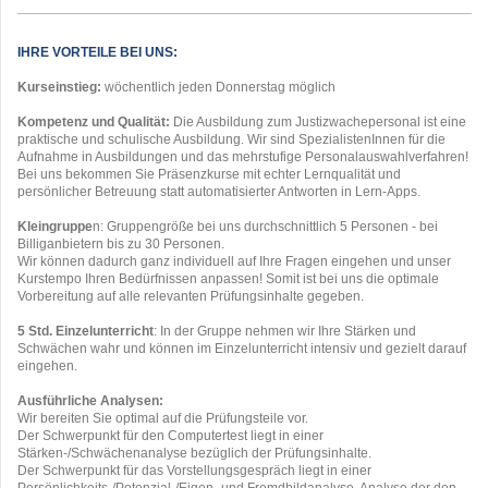
IHRE VORTEILE BEI UNS:
Kurseinstieg:
wöchentlich jeden Donnerstag möglich
Kompetenz und Qualität:
Die Ausbildung zum Justizwachepersonal ist eine
praktische und schulische Ausbildung. Wir sind SpezialistenInnen für die
Aufnahme in Ausbildungen und das mehrstufige Personalauswahlverfahren!
Bei uns bekommen Sie Präsenzkurse mit echter Lernqualität und
persönlicher Betreuung statt automatisierter Antworten in Lern-Apps.
Kleingruppe
n: Gruppengröße bei uns durchschnittlich 5 Personen - bei
Billiganbietern bis zu 30 Personen.
Wir können dadurch ganz individuell auf Ihre Fragen eingehen und unser
Kurstempo Ihren Bedürfnissen anpassen! Somit ist bei uns die optimale
Vorbereitung auf alle relevanten Prüfungsinhalte gegeben.
5 Std. Einzelunterricht
: In der Gruppe nehmen wir Ihre Stärken und
Schwächen wahr und können im Einzelunterricht intensiv und gezielt darauf
eingehen.
Ausführliche Analysen:
Wir bereiten Sie optimal auf die Prüfungsteile vor.
Der Schwerpunkt für den Computertest liegt in einer
Stärken-/Schwächenanalyse bezüglich der Prüfungsinhalte.
Der Schwerpunkt für das Vorstellungsgespräch liegt in einer
Persönlichkeits-/Potenzial-/Eigen- und Fremdbildanalyse, Analyse der den