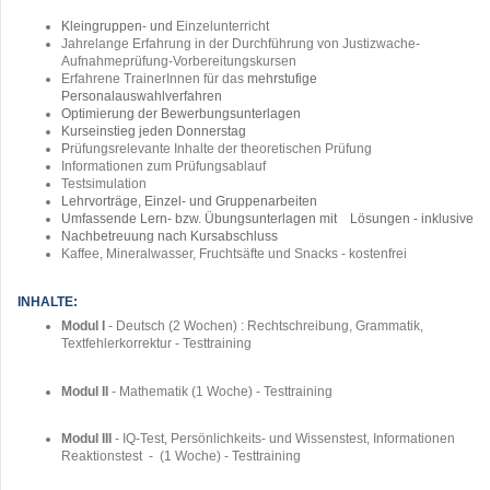
Kleingruppen- und
Einzelunterricht
Jahrelange Erfahrung in der Durchführung von Justizwache-
Aufnahmeprüfung-Vorbereitungskursen
Erfahrene TrainerInnen für das
mehrstufige
Personalauswahlverfahren
Optimierung der Bewerbungsunterlagen
Kurseinstieg jeden Donnerstag
P
rüfungsrelevante Inhalte der theoretischen Prüfung
Informationen zum Prüfungsablauf
Testsimulation
Lehrvorträge, Einzel- und Gruppenarbeiten
Umfassende Lern- bzw. Übungsunterlagen mit
Lösungen - inklusive
Nachbetreuung nach Kursabschluss
Kaffee, Mineralwasser, Fruchtsäfte und Snacks - kostenfrei
INHALTE:
Modul I
- Deutsch (2 Wochen) : Rechtschreibung, Grammatik,
Textfehlerkorrektur - Testtraining
Modul II
- Mathematik (1 Woche) - Testtraining
Modul III
- IQ-Test, Persönlichkeits- und Wissenstest, Informationen
Reaktionstest - (1 Woche) - Testtraining