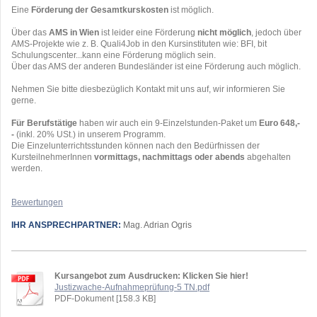
Eine
Förderung der Gesamtkurskosten
ist möglich.
Über das
AMS in Wien
ist leider eine Förderung
nicht möglich
, jedoch über
AMS-Projekte wie z. B. Quali4Job in den Kursinstituten wie: BFI, bit
Schulungscenter...kann eine Förderung möglich sein.
Über das AMS der anderen Bundesländer ist eine Förderung auch möglich.
Nehmen Sie bitte diesbezüglich Kontakt mit uns auf, wir informieren Sie
gerne.
Für Berufstätige
haben wir auch ein 9-Einzelstunden-Paket um
Euro 648,-
-
(inkl. 20% USt.) in unserem Programm.
Die Einzelunterrichtsstunden können nach den Bedürfnissen der
KursteilnehmerInnen
vormittags, nachmittags oder abends
abgehalten
werden.
Bewertungen
IHR ANSPRECHPARTNER:
Mag. Adrian Ogris
Kursangebot zum Ausdrucken: Klicken Sie hier!
Justizwache-Aufnahmeprüfung-5 TN.pdf
PDF-Dokument [158.3 KB]