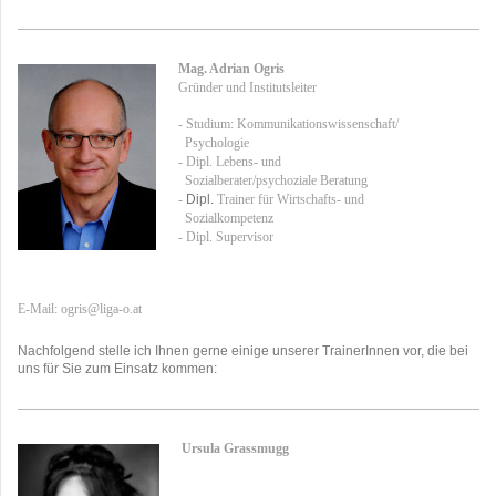
Mag. Adrian Ogris
Gründer und Institutsleiter
- Studium: Kommunikationswissenschaft/
Psychologie
- Dipl. Lebens- und
Sozialberater/psychoziale Beratung
Dipl.
-
Trainer für Wirtschafts- und
Sozialkompetenz
- Dipl. Supervisor
E-Mail: ogris@liga-o.at
Nachfolgend stelle ich Ihnen gerne einige unserer TrainerInnen vor, die bei
uns für Sie zum Einsatz kommen:
Ursula Grassmugg