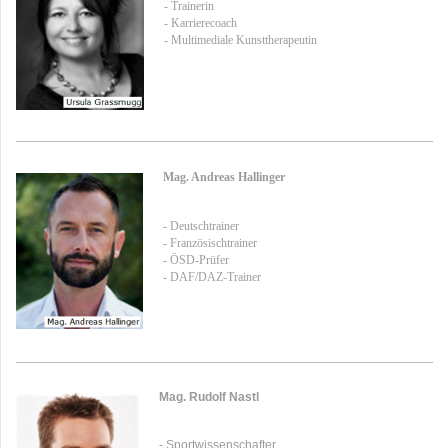
- Trainerin
- Karrierecoach
- Multimediale Kunsttherapeutin
Mag. Andreas Hallinger
- Deutschtrainer
- Französischtrainer
- ÖSD-Prüfer
- DAF/DAZ-Trainer
Mag. Rudolf Nastl
- Sportwissenschafter